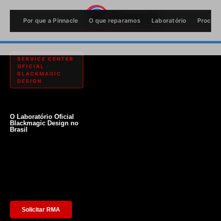
Por que a Pinnacle
O que reparamos
Laboratório
Proces
SERVICE CENTER
OFICIAL ·
BLACKMAGIC
DESIGN
O Laboratório Oficial
Blackmagic Design no
Brasil
Peças 100% originais ·
Técnicos certificados
diretamente pela
Blackmagic Design — sem
intermediários, sem risco
de garantia.
Solicitar RMA