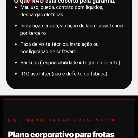
O que NÃO está coberto pela garantia.
TRANSPARÊNCIA
Mau uso, queda, contato com líquidos,
descargas elétricas
Instalação errada, violação de lacre, assistência
por terceiro
Taxa de visita técnica, instalação ou
configuração de software
Backups (responsabilidade integral do cliente)
IR Glass Filter (não é defeito de fábrica)
08 · MANUTENÇÃO PREVENTIVA
Plano corporativo para frotas