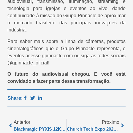
audiovisual, transmissão, iluminação, streaming e
tecnologia para igrejas e eventos ao vivo, dando
continuidade à missão do Grupo Pinnacle de aproximar
o mercado brasileiro das principais inovações da
indústria.
Para saber mais sobre a linha de câmeras, produtos
cinematográficos que o Grupo Pinnacle representa, e
eventos acesse gpinnacle.com ou siga as redes sociais
@gpinnacle_oficial!
O futuro do audiovisual chegou. E você está
convidado a fazer parte dessa transformação.
Share:
Anterior
Próximo
Blackmagic PYXIS 12K Entra Para A Lista De Câmeras Aprovadas Pela Netflix
Church Tech Expo 2026: Blackmagic Design Leva Soluções Completas Com Grupo Pinnacle Para Produção, Streaming E Tecnologia Para Igrejas