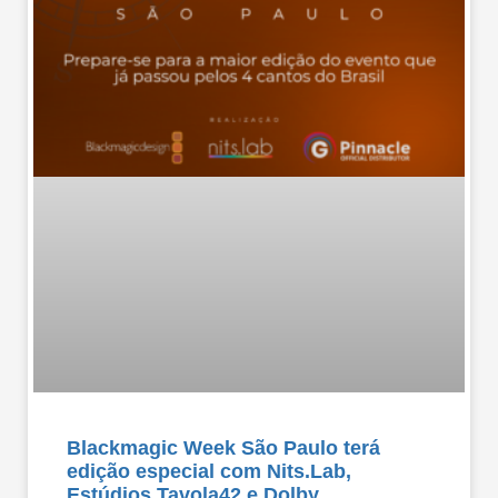
Blackmagic Week São Paulo terá
edição especial com Nits.Lab,
Estúdios Tavola42 e Dolby