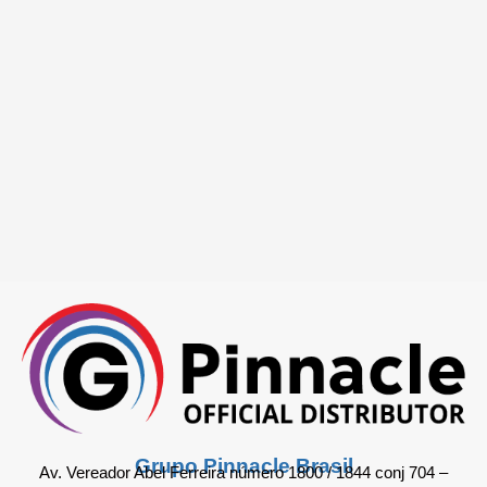
Grupo Pinnacle Brasil
Av. Vereador Abel Ferreira número 1800 / 1844 conj 704 –