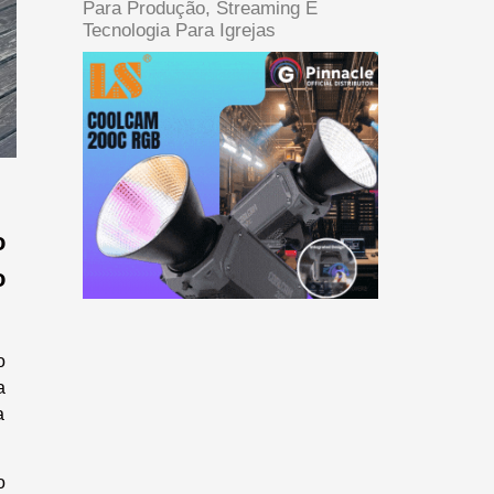
Para Produção, Streaming E
Tecnologia Para Igrejas
o
o
o
a
a
o